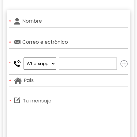
*
*
*
*
*