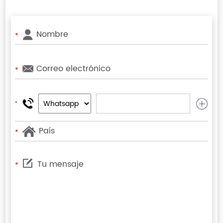
*
*
*
*
*