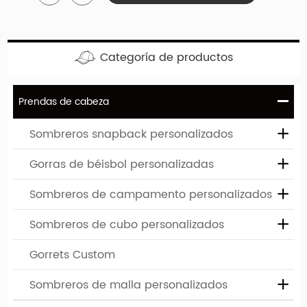
su empresa se puede imprimir o bordar en estos
límites personalizados.
Categoría de productos
Prendas de cabeza
Sombreros snapback personalizados
Gorras de béisbol personalizadas
Ventaja y servicio de la empresa
Sombreros de campamento personalizados
1. Mínimos de la industria-bajo:
La cantidad mínima
Sombreros de cubo personalizados
del pedido es 50-100, algunas categorías son 500
Gorrets Custom
2. Servicios de personalización a medida:
Desde la
Sombreros de malla personalizados
concepción de diseño hasta la producción de