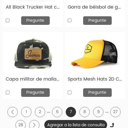
All Black Trucker Hat con un logotipo estadounidense al lado y un logotipo de velcro frente
Gorra de béisbol de gamuza personalizada de gato de gama de agua para mujeres en venta
Pregunte
Pregunte
ahora
ahora
¿Cómo personalizas un sombrero?
Capa militar de malla con borde de cuero y logotipo de parche de cuero
Sports Mesh Hats 2D Capilla de béisbol amarilla bordada con malla negra
Si necesita tapas personalizadas de alta calidad, ha
venido al lugar correcto. Hengxing Caps Factory
Pregunte
Pregunte
(hx-caps.com) le ofrece la oportunidad de diseñar
ahora
ahora
su propio sombrero. Puede elegir entre numerosos
...
...
1
2
6
7
8
9
27
sombreros diferentes, que difieren tanto en el tipo
de modelo como en el color. El logotipo o diseño de
28