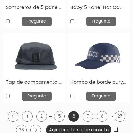
Sombreros de 5 paneles de 5 paneles de estilo vintage personalizado de 5 paneles con borde de cuero marrón
Baby 5 Panel Hat Camp Baby Blue Camp con borde de gamuza marrón para niños pequeños
Pregunte
Pregunte
ahora
ahora
¿Cómo personalizas un sombrero?
Tap de campamento de camionero personalizado de 5 paneles de 5 paneles negros con strapbak
Hombo de borde curvado de 5 paneles de perfil bajo 5 panel de panel con estilo de borde de béisbol
Si necesita tapas personalizadas de alta calidad, ha
venido al lugar correcto. Hengxing Caps Factory
Pregunte
Pregunte
(hx-caps.com) le ofrece la oportunidad de diseñar
ahora
ahora
su propio sombrero. Puede elegir entre numerosos
...
...
1
2
5
6
7
8
27
sombreros diferentes, que difieren tanto en el tipo
de modelo como en el color. El logotipo o diseño de
28