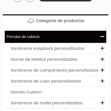
su empresa se puede imprimir o bordar en estos
límites personalizados.
Categoría de productos
Prendas de cabeza
Sombreros snapback personalizados
Gorras de béisbol personalizadas
Ventaja y servicio de la empresa
Sombreros de campamento personalizados
1. Mínimos de la industria-bajo:
La cantidad mínima
Sombreros de cubo personalizados
del pedido es 50-100, algunas categorías son 500
Gorrets Custom
2. Servicios de personalización a medida:
Desde la
Sombreros de malla personalizados
concepción de diseño hasta la producción de