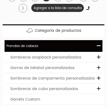
su empresa se puede imprimir o bordar en estos
límites personalizados.
Categoría de productos
Prendas de cabeza
Sombreros snapback personalizados
Ventaja y servicio de la empresa
Gorras de béisbol personalizadas
1. Mínimos de la industria-bajo:
La cantidad mínima
Sombreros de campamento personalizados
del pedido es 50-100, algunas categorías son 500
Sombreros de cubo personalizados
2. Servicios de personalización a medida:
Desde la
Gorrets Custom
concepción de diseño hasta la producción de