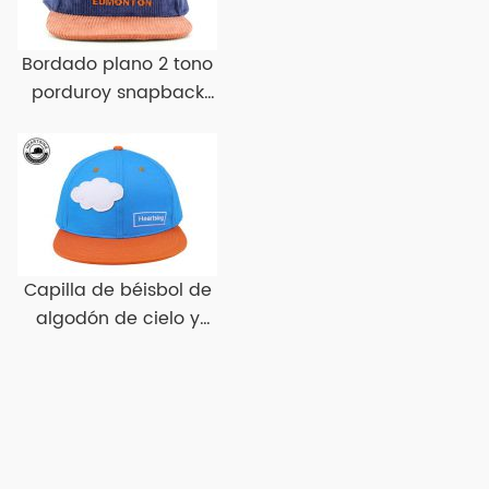
Bordado plano 2 tono
porduroy snapback
gat pilary snapbacks
Capilla de béisbol de
algodón de cielo y
naranja con
sombreros de béisbol
plano plano de borde
plano