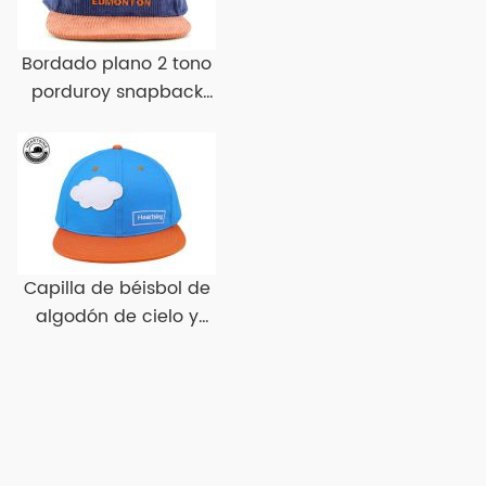
Bordado plano 2 tono
porduroy snapback
gat pilary snapbacks
Capilla de béisbol de
algodón de cielo y
naranja con
sombreros de béisbol
plano plano de borde
plano