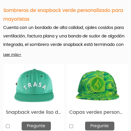
Sombreros de snapback verde personalizado para
mayoristas
Cuenta con un bordado de alta calidad, ojales cosidos para
ventilación, factura plana y una banda de sudor de algodón
integrada, el sombrero verde snapback está terminado con
un cierre de snapback.
Cómodo y de aspecto fresco, el
Leer más+
Snapbacks verdes
son una especie de tapa de snapback
para un tipo que busca más de su gorra.
Hengxing Caps Factory (
hx-caps.com
) ofrece servicio de
sombreros de camionero de malla personalizado para
empresas, planificadores de eventos, escuelas y
Snapback verde liso de 6 paneles con logotipo bordado blanco
Capas verdes personalizadas de Snapback Trucker con parche con parche con parche
universidades, organizaciones sin fines de lucro, minoristas,
influencers & Kol en Socail Media. Ya sea para fines
Pregunte
Pregunte
promocionales, uniformes de empleados, obsequios, eventos