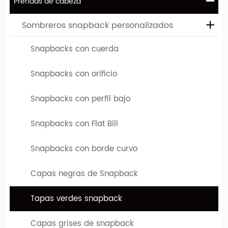
Prendas de cabeza
América del Norte, Europa occidental y América del Sur.
Sombreros snapback personalizados
Snapbacks de varios colores
Snapbacks con cuerda
A continuación se muestra una imagen de Snapbacks de
varios colores. Y tenemos más colores de tapas de snapback
Snapbacks con orificio
que puede elegir en nuestra fábrica.
Snapbacks con perfil bajo
Snapbacks con Flat Bill
Snapbacks con borde curvo
Capas negras de Snapback
Tapas verdes snapback
Capas grises de snapback