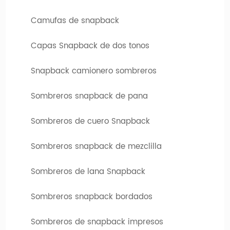
Camufas de snapback
Capas Snapback de dos tonos
Diseña tu sombrero favorito
Si necesita alta calidad
sombreros personalizados
, has
Snapback camionero sombreros
venido al lugar correcto. Hengxing Caps Factory (hx-
caps.com) le ofrece la oportunidad de diseñar su propio
Sombreros snapback de pana
sombrero. Puede elegir entre varios sombreros diferentes,
Sombreros de cuero Snapback
que difieren tanto en el tipo de modelo como en color. El
logotipo o diseño de su empresa se puede imprimir o bordar
Sombreros snapback de mezclilla
en estos límites personalizados.
Sombreros de lana Snapback
Sombreros snapback bordados
Sombreros de snapback impresos