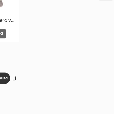
tenemos más tipos de tela de malla que puede elegir en
Sombrero de camionero verde oliva personalizado Summer Summer Urban Style Trucker Gray Mesh Mesh
ra