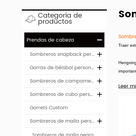
Som
Categoría de
productos
Sombre
Prendas de cabeza
Traer es
Sombreros snapback personalizados
Hengxing
Gorras de béisbol personalizadas
importan
Sombreros de campamento personalizados
Leer m
Hay una 
Sombreros de cubo personalizados
elegir e
personal
Gorrets Custom
Sombreros de malla personalizados
Los prod
Tela de
Sombreros de malla negra