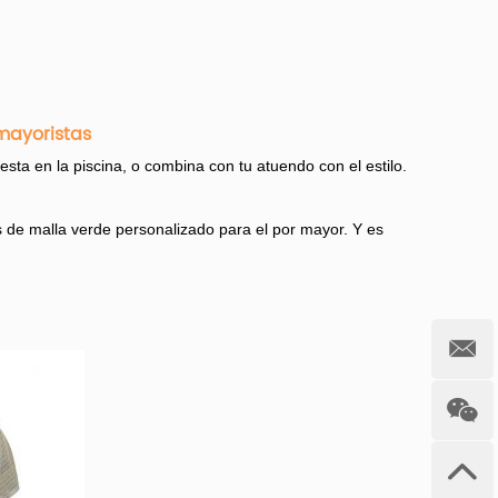
mayoristas
esta en la piscina, o combina con tu atuendo con el estilo.
e malla verde personalizado para el por mayor. Y es
erde, como impreso, bordado y simple. También puede
ersonaje, imagen y rayado. Y si el sombrero de malla verde
rica del Norte, Europa occidental y Oceanía.