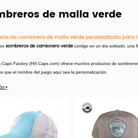
breros de malla verde
ros de camionero de malla verde personalizado para 
sombreros de camionero verde
tos
contigo en un día soleado, una fi
 Caps Factory (HX-Caps.com) ofrece muchos productos de sombreros d
te que el nombre del juego aquí sea la personalización.
ás+
amplia variedad de opciones personalizadas de sombreros de malla v
ntre 100% de algodón, poliéster/algodón y 100% acrílico. Así como de p
izado es unisex o masculino.
uctos de malla de malla verde personalizada son más populares en Amé
 malla personalizada de varios colores y formas