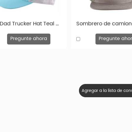
uación se muestra una muestra de malla de varios colores y formas. Y 
ábrica.
Pad Dad Trucker Hat Teal Green Baseball Gap con malla gris hacia atrás
Pregunte ahora
Pregunte aho