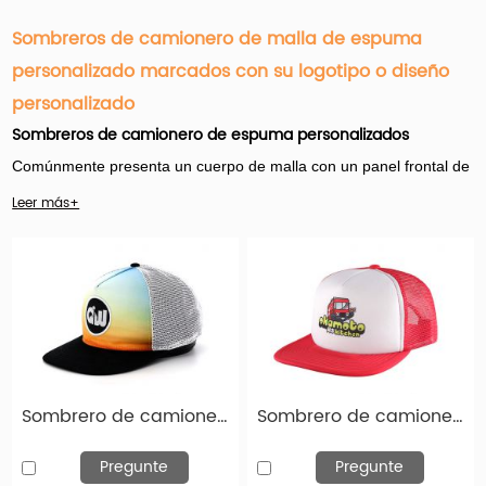
Sombreros de camionero de malla de espuma
personalizado marcados con su logotipo o diseño
personalizado
Sombreros de camionero de espuma personalizados
Comúnmente presenta un cuerpo de malla con un panel frontal de
espuma y una construcción perfecta. El frente es típicamente más
Leer más+
alto y más vertical que el de una gorra de béisbol común. Son una
manera divertida y fácil de identificar una marca, hacer una
declaración política o incluso contar una broma.
Hengxing Caps Factory (hx-caps.com) ofrece muchos productos
de sombreros de camioneros de espuma personalizados para
mayoristas. Y es importante que el nombre del juego aquí sea la
Sombrero de camionero de estilo antiguo
Sombrero de camionero rojo personalizado con espuma estampada blanca frente
personalización.
Pregunte
Pregunte