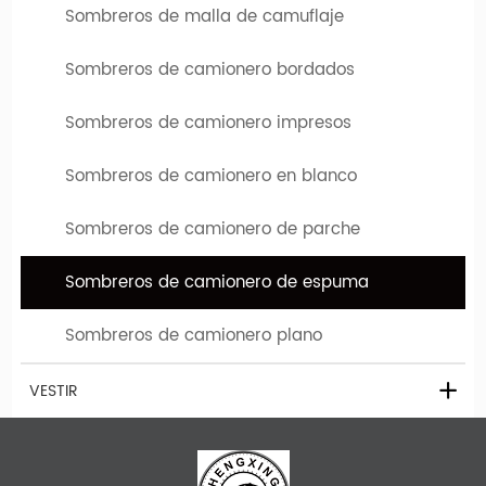
Sombreros de malla de camuflaje
Sombreros de camionero bordados
Sombreros de camionero impresos
Sombreros de camionero en blanco
¿Por qué se llama un sombrero de camionero de
Sombreros de camionero de parche
malla?
Lo llamamos "sombrero de malla" si la tela de Snapback Hats
Sombreros de camionero de espuma
o Hats de béisbol es de malla. Su diseño incluye un frente
Sección que se pone de pie alto y recto. El resto del
Sombreros de camionero plano
sombrero es construido de malla de plástico, con un cierre
VESTIR
de plástico en la parte posterior para una adaptabilidad
única para todos.
Búsqueda relacionada con los sombreros de malla