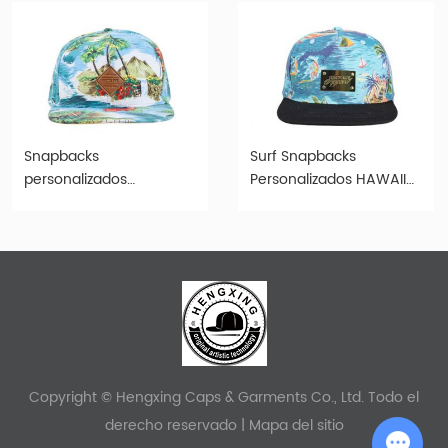
Snapbacks
Surf Snapbacks
personalizados
Personalizados HAWAII
Snapbacks Hawaii Floral
HATS IMPRESOS
Hats
Copyright © Hengxing Caps & Garments Co., Ltd. Todo el
derecho reservado |
Mapa del sitio