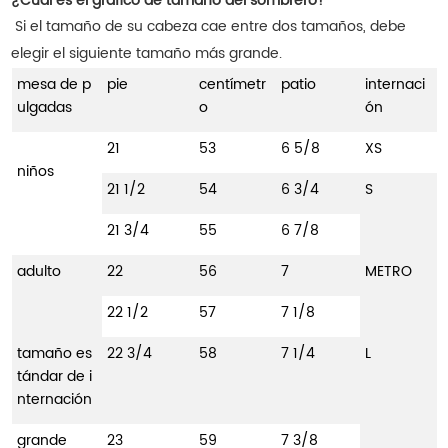
¿Cuál es el gráfico de tamaño del sombrero?
Si el tamaño de su cabeza cae entre dos tamaños, debe
elegir el siguiente tamaño más grande.
mesa de p
pie
centímetr
patio
internaci
ulgadas
o
ón
21
53
6 5/8
XS
niños
21 1/2
54
6 3/4
S
21 3/4
55
6 7/8
adulto
22
56
7
METRO
22 1/2
57
7 1/8
tamaño es
22 3/4
58
7 1/4
L
tándar de i
nternación
grande
23
59
7 3/8