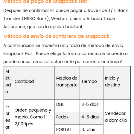
Método de pago de Snapback Hat
Después de confirmar PI, puede pagar a través de T/T, Bank
Transfer (HSBC Bank), Western Union o Alibaba Trade
Assurance, que son la opción habitual.
Método de envío de sombrero de snapback
A continuación se muestra una tabla de método de envío
Snapback Hat. ¡Puede elegir la forma correcta de acuerdo o
puede consultarnos directamente por correo electrónico!
M
ét
Medios de
Inicio y
Cantidad
Tiempo
od
transporte
destino
o
DHL
3-5 días
Ex
Orden pequeño y
pr
Vendedor
medio. Como 1 -
Fedex
4-6 días
es
a domicilio
2,000pcs
ar
POSTAL
10 días