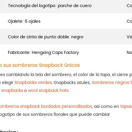
Tecnología del logotipo: parche de cuero
Co
Ojalete: 6 ojales
Co
Color de cinta de punto doble: negro
Vis
Fabricante: Hengxing Caps Factory
No
a sus sombreros Snapback únicos
ambiando la tela del sombrero, el color de la tapa, el cierre pos
e elegir
Snapbacks verdes
, Snapbacks azules,
Sombreros negros 
r snapbacks
o
wool snapback hats
.
ombreros snapback bordados personalizados
, así como en
tapas
logotipo de sus sombreros florales que puede cambiar.