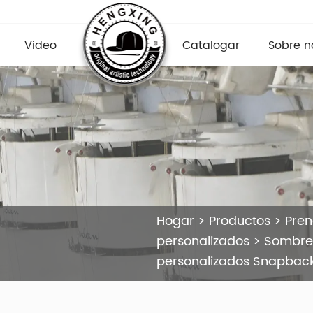
Video
Catalogar
Sobre n
Hogar
>
Productos
>
Pre
personalizados
>
Sombrer
personalizados Snapbacks