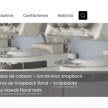
osotros
Contáctenos
Noticias
ndas de cabeza
>
Sombreros snapback
os de Snapback floral
>
Snapbacks
 Hawaii Floral Hats