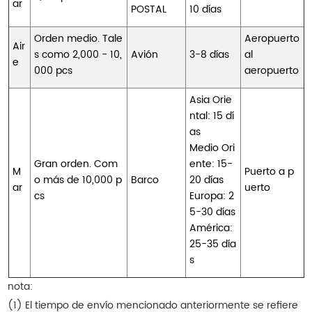
ar
POSTAL
10 días
Orden medio. Tale
Aeropuerto
Air
s como 2,000 - 10,
Avión
3-8 días
al
e
000 pcs
aeropuerto
Asia Orie
ntal: 15 dí
as
Medio Ori
Gran orden. Com
ente: 15-
M
Puerto a p
o más de 10,000 p
Barco
20 días
ar
uerto
cs
Europa: 2
5-30 días
América:
25-35 día
s
nota:
(1) El tiempo de envío mencionado anteriormente se refiere