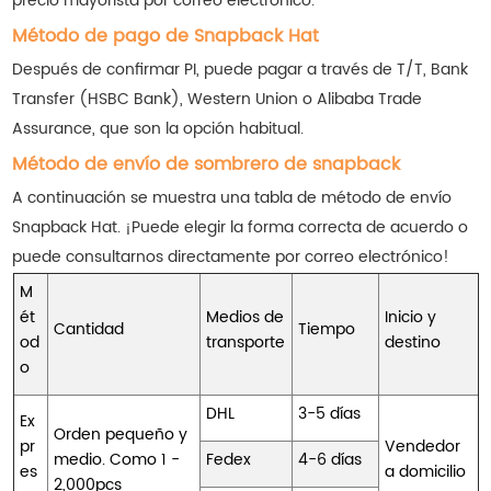
precio mayorista por correo electrónico.
Método de pago de Snapback Hat
Después de confirmar PI, puede pagar a través de T/T, Bank
Transfer (HSBC Bank), Western Union o Alibaba Trade
Assurance, que son la opción habitual.
Método de envío de sombrero de snapback
A continuación se muestra una tabla de método de envío
Snapback Hat. ¡Puede elegir la forma correcta de acuerdo o
puede consultarnos directamente por correo electrónico!
M
ét
Medios de
Inicio y
Cantidad
Tiempo
od
transporte
destino
o
DHL
3-5 días
Ex
Orden pequeño y
pr
Vendedor
medio. Como 1 -
Fedex
4-6 días
es
a domicilio
2,000pcs