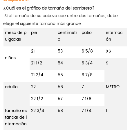
¿Cuál es el gráfico de tamaño del sombrero?
Si el tamaño de su cabeza cae entre dos tamaños, debe
elegir el siguiente tamaño más grande.
mesa de p
pie
centímetr
patio
internaci
ulgadas
o
ón
21
53
6 5/8
XS
niños
21 1/2
54
6 3/4
S
21 3/4
55
6 7/8
adulto
22
56
7
METRO
22 1/2
57
7 1/8
tamaño es
22 3/4
58
7 1/4
L
tándar de i
nternación