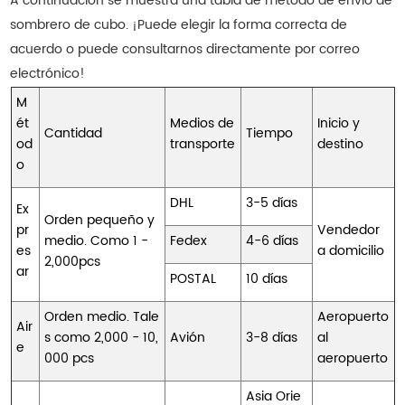
A continuación se muestra una tabla de método de envío de
sombrero de cubo. ¡Puede elegir la forma correcta de
acuerdo o puede consultarnos directamente por correo
electrónico!
M
ét
Medios de
Inicio y
Cantidad
Tiempo
od
transporte
destino
o
DHL
3-5 días
Ex
Orden pequeño y
pr
Vendedor
medio. Como 1 -
Fedex
4-6 días
es
a domicilio
2,000pcs
ar
POSTAL
10 días
Orden medio. Tale
Aeropuerto
Air
s como 2,000 - 10,
Avión
3-8 días
al
e
000 pcs
aeropuerto
Asia Orie