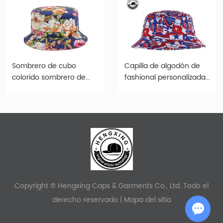
Sombrero de cubo
Capilla de algodón de
colorido sombrero de
fashional personalizada
cubo de estampado
de múltiples sombreros
floral personalizado en
de cubo múltiples
venta
Copyright © Hengxing Caps & Garments Co., Ltd. Todo el
derecho reservado |
Mapa del sitio