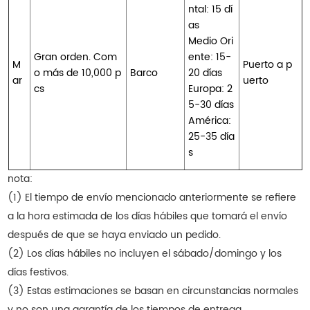
ntal: 15 dí
as
Medio Ori
Gran orden. Com
ente: 15-
M
Puerto a p
o más de 10,000 p
Barco
20 días
ar
uerto
cs
Europa: 2
5-30 días
América:
25-35 día
s
nota:
(1) El tiempo de envío mencionado anteriormente se refiere
a la hora estimada de los días hábiles que tomará el envío
después de que se haya enviado un pedido.
(2) Los días hábiles no incluyen el sábado/domingo y los
días festivos.
(3) Estas estimaciones se basan en circunstancias normales
y no son una garantía de los tiempos de entrega.