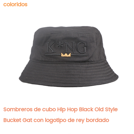
coloridos
Sombreros de cubo Hip Hop Black Old Style
Bucket Gat con logotipo de rey bordado