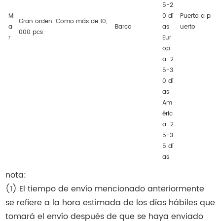
5-2
M
0 dí
Puerto a p
Gran orden. Como más de 10,
a
Barco
as
uerto
000 pcs
r
Eur
op
a: 2
5-3
0 dí
as
Am
éric
a: 2
5-3
5 dí
as
nota:
(1) El tiempo de envío mencionado anteriormente
se refiere a la hora estimada de los días hábiles que
tomará el envío después de que se haya enviado