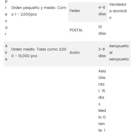
p
Vendedor
4-6
r
Orden pequeño y medio. Com
Fedex
a domicili
días
e
o 1 - 2,000pcs
o
s
10
a
POSTAL
días
r
A
Aeropuerto
Orden medio. Tales como 2,00
3-8
ir
Avión
al
0 - 10,000 pcs
días
e
aeropuerto
Asia
Orie
nta
l: 15
día
s
Med
io O
rien
te: 1