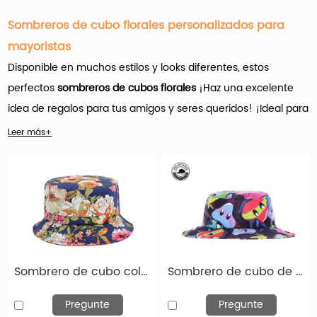
Sombreros de cubo florales personalizados para
mayoristas
Disponible en muchos estilos y looks diferentes, estos
perfectos
sombreros de cubos florales
¡Haz una excelente
idea de regalos para tus amigos y seres queridos! ¡Ideal para
cualquier temporada, especialmente para el caluroso
Leer más+
verano!
Hengxing Caps Factory (hx-caps.com) ofrece muchos
Productos de sombreros de cubos florales personalizados
para al por mayor. Y es importante que el nombre del juego
aquí sea la personalización.
Sombrero de cubo colorido sombrero de cubo de estampado floral personalizado en venta
Sombrero de cubo de caricatura personalizado lindo 100% de algodón liso solar para niños
Una amplia variedad de opciones de sombreros de cubo
Pregunte
Pregunte
florales personalizados están disponibles para usted, como