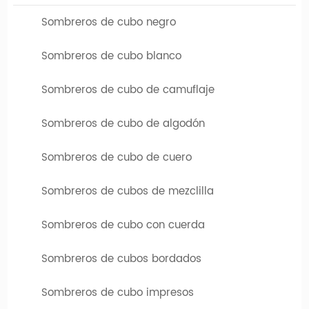
Sombreros de cubo negro
Sombreros de cubo blanco
Sombreros de cubo de camuflaje
Sombreros de cubo de algodón
Búsqueda relacionada con sombreros de cubos
florales personalizados
Sombreros de cubo de cuero
|
|
Sombreros de cubo blanco
Sombreros de cubo impresos
|
Hawaiian Baseball Hats
Sombreros de cubo personalizados
Sombreros de cubos de mezclilla
Sombreros de cubo con cuerda
Sombreros de cubos bordados
Sombreros de cubo impresos