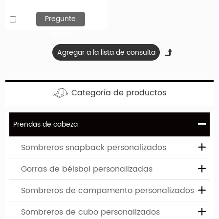
Pregunte
ahora
Categoría de productos
Diseña tu sombrero favorito
Si necesita sombreros personalizados de alta calidad, ha
Prendas de cabeza
venido al lugar correcto. Hengxing Caps Factory (hx-
caps.com) le ofrece la oportunidad de diseñar su propio
Sombreros snapback personalizados
sombrero. Puede elegir entre varios sombreros diferentes,
Gorras de béisbol personalizadas
que difieren tanto en el tipo de modelo como en color. El
logotipo o diseño de su empresa se puede imprimir o bordar
Sombreros de campamento personalizados
en estos límites personalizados.
Sombreros de cubo personalizados