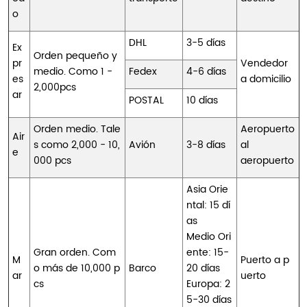
o
DHL
3-5 días
Ex
Orden pequeño y
pr
Vendedor
medio. Como 1 -
Fedex
4-6 días
es
a domicilio
2,000pcs
ar
POSTAL
10 días
Orden medio. Tale
Aeropuerto
Air
s como 2,000 - 10,
Avión
3-8 días
al
e
000 pcs
aeropuerto
Asia Orie
ntal: 15 dí
as
Medio Ori
Gran orden. Com
ente: 15-
M
Puerto a p
o más de 10,000 p
Barco
20 días
ar
uerto
cs
Europa: 2
5-30 días