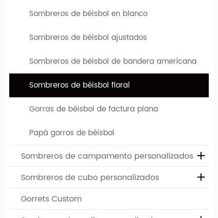
Sombreros de béisbol en blanco
Sombreros de béisbol ajustados
Sombreros de béisbol de bandera americana
Sombreros de béisbol floral
¿Cómo puedo diseñar mi propio sombrero?
Paso 1. Haz el modelo de tu sombrero. Elija sombrero entre los
Gorras de béisbol de factura plana
diferentes tipos de sombrero de nuestro sitio web y más de
200 colores diferentes.
Papá gorros de béisbol
Paso
2. Gives tu logotipo o diseño. Agregue el diseño que
Sombreros de campamento personalizados
desea usar, colóquelo como desee y nos encargaremos del
resto.
Sombreros de cubo personalizados
Paso
3. Reciba tu pedido. Use un sombrero que nadie más
Gorrets Custom
tendrá. ¡Y disfruta de los cumplidos!
Búsqueda relacionada con gorras de béisbol floral