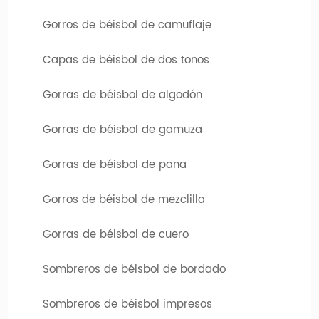
Gorros de béisbol de camuflaje
Capas de béisbol de dos tonos
Gorras de béisbol de algodón
Gorras de béisbol de gamuza
Diseña tu sombrero favorito
Si necesita sombreros personalizados de alta calidad, ha
Gorras de béisbol de pana
venido al lugar correcto. Hengxing Caps Factory (hx-
Gorros de béisbol de mezclilla
caps.com) le ofrece la oportunidad de diseñar su propio
sombrero. Puede elegir entre varios sombreros diferentes,
Gorras de béisbol de cuero
que difieren tanto en el tipo de modelo como en color. El
logotipo o diseño de su empresa se puede imprimir o bordar
Sombreros de béisbol de bordado
en estos límites personalizados.
Sombreros de béisbol impresos