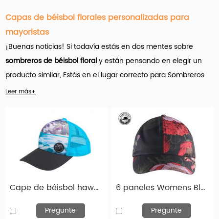
Capas de béisbol florales personalizadas para
mayoristas
¡Buenas noticias! Si todavía estás en dos mentes sobre
sombreros de béisbol floral
y están pensando en elegir un
producto similar,
Estás en el lugar correcto para
Sombreros
de béisbol con estampado floral
. Es posible que tenga que
Leer más+
actuar rápido, ya que estas tapas de béisbol florales
superiores se convertirán en una de las más reclutadas más
buscadas en muy poco tiempo.
Hengxing Caps Factory (hx-caps.com)
oferta
Muchos
productos de sombreros de béisbol de flores florales
Cape de béisbol hawaiana con sombrero de malla en China
6 paneles Womens Black Floral Impresión Béisbol Capas de béisbol Floral Baseball Sombreros de béisbol
personalizadas para mayoristas.
Y es importante que el
nombre del juego aquí sea la personalización.
Pregunte
Pregunte