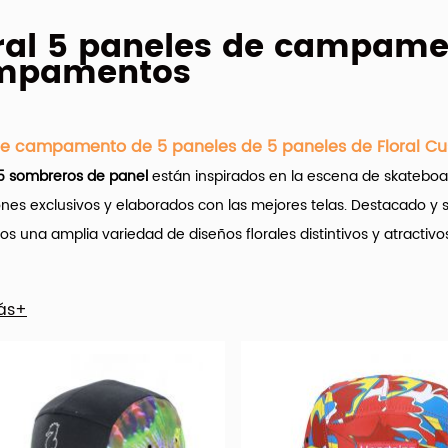
ral 5 paneles de campame
mpamentos
e campamento de 5 paneles de 5 paneles de Floral Cu
 5 sombreros de panel
están inspirados en la escena de skateboar
nes exclusivos y elaborados con las mejores telas. Destacado y s
s una amplia variedad de diseños florales distintivos y atractivos 
g Caps Factory (hx-caps.com)
oferta
Muchos productos personal
ás+
tante que el nombre del juego aquí sea la personalización.
ia variedad de opciones de sombreros de 5 paneles florales per
 100% poliéster y poliéster/algodón. También puede elegir entre 
 imagen. Y si los sombreros de panel floral de 5 paneles de 5 p