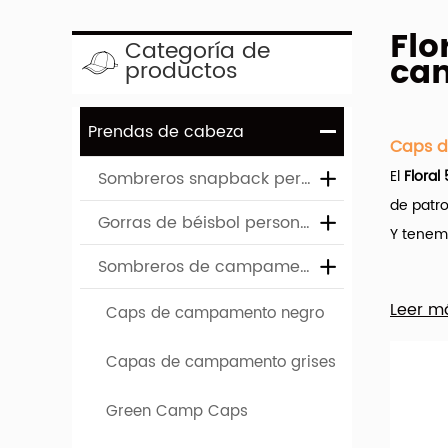
Flo
Categoría de
ca
productos
Prendas de cabeza
Caps d
El
Floral
Sombreros snapback personalizados
de patro
Gorras de béisbol personalizadas
Y tenemo
Sombreros de campamento personalizados
Hengxin
Leer m
Caps de campamento negro
es impor
Capas de campamento grises
Una ampl
algodón,
Green Camp Caps
rayado e