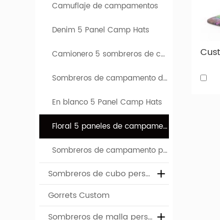
Camuflaje de campamentos
masculi
Denim 5 Panel Camp Hats
Los prod
Oceanía
Camionero 5 sombreros de campamento de panel
Tipos 
Sombreros de campamento de 5 paneles bordados
A contin
florales
En blanco 5 Panel Camp Hats
Floral 5 paneles de campamento para campamentos
Sombreros de campamento para hombres 5 para hombre
Sombreros de cubo personalizados
Gorrets Custom
Sombreros de malla personalizados