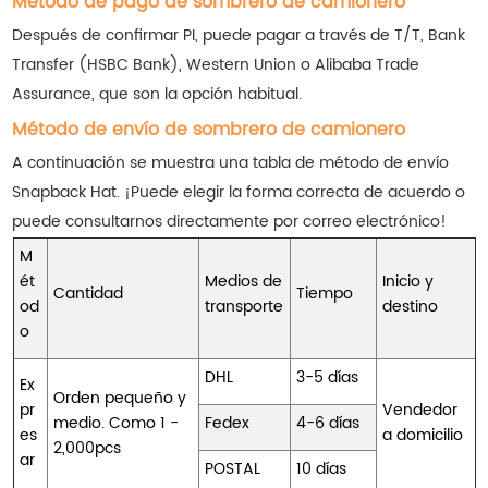
Método de pago de sombrero de camionero
Después de confirmar PI, puede pagar a través de T/T, Bank
Transfer (HSBC Bank), Western Union o Alibaba Trade
Assurance, que son la opción habitual.
Método de envío de sombrero de camionero
A continuación se muestra una tabla de método de envío
Snapback Hat. ¡Puede elegir la forma correcta de acuerdo o
puede consultarnos directamente por correo electrónico!
M
ét
Medios de
Inicio y
Cantidad
Tiempo
od
transporte
destino
o
DHL
3-5 días
Ex
Orden pequeño y
pr
Vendedor
medio. Como 1 -
Fedex
4-6 días
es
a domicilio
2,000pcs
ar
POSTAL
10 días