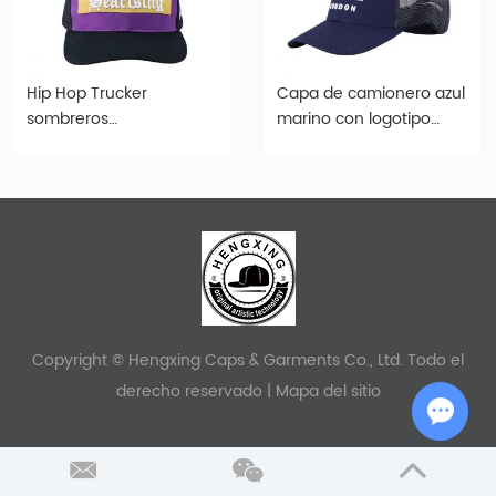
Hip Hop Trucker
Capa de camionero azul
sombreros
marino con logotipo
personalizados de malla
bordado blanco
bordada morada
personalizada para
hombres
Copyright © Hengxing Caps & Garments Co., Ltd. Todo el
derecho reservado |
Mapa del sitio
Chat w