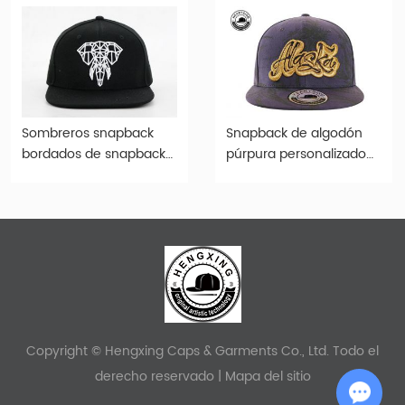
Sombreros snapback
Snapback de algodón
bordados de snapback
púrpura personalizado
de 6 paneles negros de
Bordado elevado Alaska
6 paneles
State Flag Logotipo de
logotipo
Copyright © Hengxing Caps & Garments Co., Ltd. Todo el
derecho reservado |
Mapa del sitio