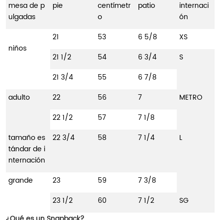
mesa de p
pie
centímetr
patio
internaci
ulgadas
o
ón
21
53
6 5/8
XS
niños
21 1/2
54
6 3/4
S
21 3/4
55
6 7/8
adulto
22
56
7
METRO
22 1/2
57
7 1/8
tamaño es
22 3/4
58
7 1/4
L
tándar de i
nternación
grande
23
59
7 3/8
23 1/2
60
7 1/2
SG
¿Qué es un Snapback?