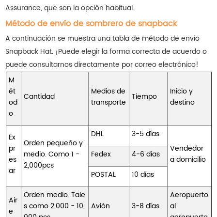
Assurance, que son la opción habitual.
Método de envío de sombrero de snapback
A continuación se muestra una tabla de método de envío
Snapback Hat. ¡Puede elegir la forma correcta de acuerdo o
puede consultarnos directamente por correo electrónico!
M
ét
Medios de
Inicio y
Cantidad
Tiempo
od
transporte
destino
o
DHL
3-5 días
Ex
Orden pequeño y
pr
Vendedor
medio. Como 1 -
Fedex
4-6 días
es
a domicilio
2,000pcs
ar
POSTAL
10 días
Orden medio. Tale
Aeropuerto
Air
s como 2,000 - 10,
Avión
3-8 días
al
e