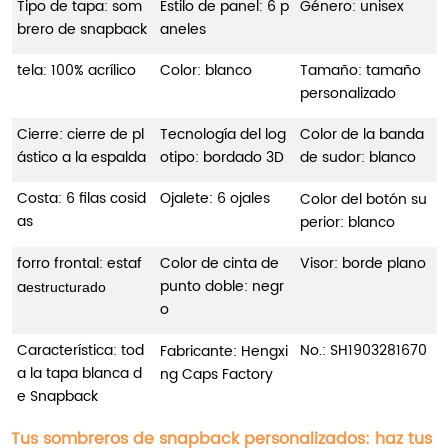
Tipo de tapa: som
Estilo de panel: 6 p
Género: unisex
brero de snapback
aneles
tela: 100% acrílico
Color: blanco
Tamaño: tamaño
personalizado
Cierre: cierre de pl
Tecnología del log
Color de la banda
ástico a la espalda
otipo: bordado 3D
de sudor: blanco
Costa: 6 filas cosid
Ojalete: 6 ojales
Color del botón su
as
perior: blanco
forro frontal: estaf
Color de cinta de
Visor: borde plano
punto doble: negr
a
estructurado
o
Característica: tod
No.:
SH1903281670
Fabricante: Hengxi
a la tapa blanca d
ng Caps Factory
e Snapback
Tus sombreros de snapback personalizados: haz tus