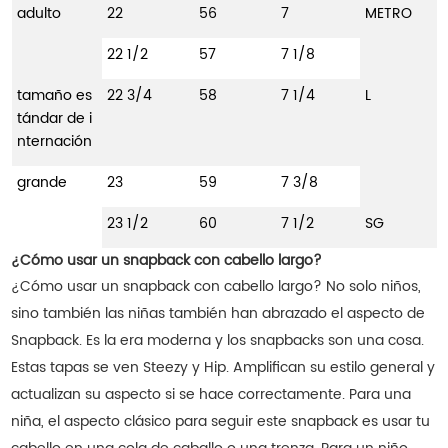
adulto
22
56
7
METRO
22 1/2
57
7 1/8
tamaño es
22 3/4
58
7 1/4
L
tándar de i
nternación
grande
23
59
7 3/8
23 1/2
60
7 1/2
SG
¿Cómo usar un snapback con cabello largo?
¿Cómo usar un snapback con cabello largo? No solo niños,
sino también las niñas también han abrazado el aspecto de
Snapback. Es la era moderna y los snapbacks son una cosa.
Estas tapas se ven Steezy y Hip. Amplifican su estilo general y
actualizan su aspecto si se hace correctamente. Para una
niña, el aspecto clásico para seguir este snapback es usar tu