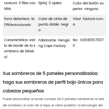
costura: 0 filas cos
Ejeloj: 0 ojales
Color del botón su
idas
perior: ninguno
forro delantero: la
Color de cinta de
Visor: factura curv
punto doble: negr
a
ONU
estructurado
o
Característica: esti
No.:
X20180517007
Fabricante: Hengxi
lo de borde de la s
0
ng Caps Factory
ombrero de béisb
ol
Sus sombreros de 5 paneles personalizados:
haga sus sombreros de perfil bajo únicos para
cabezas pequeñas
Puede personalizar el borde curvado de 5 paneles cambiando la tela
del sombrero, el color de la tapa, el cierre posterior, la tecnología del