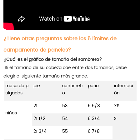
¿Tiene otras preguntas sobre los 5 límites de
campamento de paneles?
¿Cuál es el gráfico de tamaño del sombrero?
Si el tamaño de su cabeza cae entre dos tamaños, debe
elegir el siguiente tamaño más grande.
mesa de p
pie
centímetr
patio
internaci
ulgadas
o
ón
21
53
6 5/8
XS
niños
21 1/2
54
6 3/4
S
21 3/4
55
6 7/8