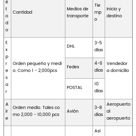
é
Tie
t
Medios de
Inicio y
Cantidad
mp
o
transporte
destino
o
d
o
E
3-5
DHL
x
días
p
4-6
r
Orden pequeño y medi
Vendedor
Fedex
días
e
o. Como 1 - 2,000pcs
a domicilio
s
10
a
POSTAL
días
r
A
Aeropuerto
Orden medio. Tales co
3-8
ir
Avión
al
mo 2,000 - 10,000 pcs
días
e
aeropuerto
Asi