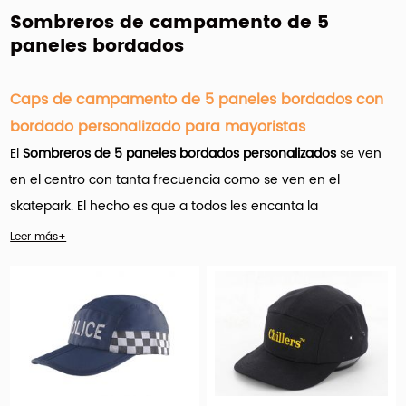
Sombreros de campamento de 5
paneles bordados
Caps de campamento de 5 paneles bordados con
bordado personalizado para mayoristas
El
Sombreros de 5 paneles bordados personalizados
se ven
en el centro con tanta frecuencia como se ven en el
skatepark. El hecho es que a todos les encanta la
construcción tradicional de los sombreros y el logotipo de
Leer más+
bordado.
Hengxing Caps Factory (hx-caps.com)
oferta
Muchos
productos personalizados de 5 paneles de paneles bordados
para mayoristas.
Y es importante que el nombre del juego
aquí sea la personalización.