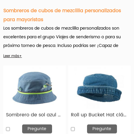
Sombreros de cubos de mezclilla personalizados
para mayoristas
Los sombreros de cubos de mezclilla personalizados son
excelentes para el grupo Viajes de senderismo o para su
próximo torneo de pesca. Incluso podrías ser ¡Capaz de
atrapar un gran pez arrojándolo directamente en su nuevo
Leer más+
gorra de cubo! Sus sombreros de cubo de mezclilla
personalizados son excelentes para mantenerse fresco en el
¡Sol y para el personal de la industria de techos! ¡Estamos
tan emocionados de ver lo que creas!
Hengxing Caps Factory (hx-caps.com) ofrece muchos
Sombrero de sol azul de mezclilla azul con un sombrero de cubo de mezclilla lavado en cadena para mujeres
Roll up Bucket Hat clásico de algodón azul de algodón Roll up para al por mayor
productos de basura de mezclilla personalizados para
mayoristas. Y es importante que el nombre del juego aquí en
Pregunte
Pregunte
Hengxing Caps Factory sea la personalización.