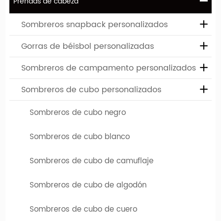
Prendas de cabeza
más colores de tela de mezclilla que puede elegir en nuestra
fábrica.
Sombreros snapback personalizados
Gorras de béisbol personalizadas
Sombreros de campamento personalizados
Sombreros de cubo personalizados
Sombreros de cubo negro
Sombreros de cubo blanco
Sombreros de cubo de camuflaje
Diseñe su sombrero favorito: cree sombreros de
cubo personalizados
Sombreros de cubo de algodón
Si necesita sombreros personalizados de alta calidad, ha
Sombreros de cubo de cuero
venido al lugar correcto. Hengxing Caps Factory (hx-