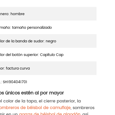
nero: hombre
maño: tamaño personalizado
lor de la banda de sudor: negro
lor del botón superior: Capítulo Cap
sor: factura curva
.:
SH1904041701
os únicos estén al por mayor
olor de la tapa, el cierre posterior, la
ombreros de béisbol de camuflaje
, sombreros
enir en un
gorras de béisbol de algodón
, así