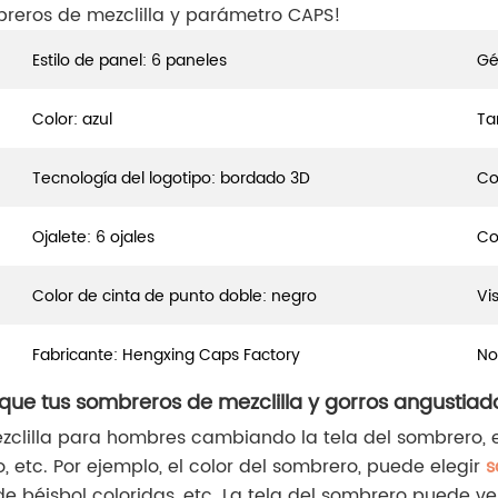
reros de mezclilla y parámetro CAPS!
Estilo de panel: 6 paneles
Gé
Color: azul
Ta
Tecnología del logotipo: bordado 3D
Co
Ojalete: 6 ojales
Co
Color de cinta de punto doble: negro
Vi
Fabricante: Hengxing Caps Factory
No
 que tus sombreros de mezclilla y gorros angustiad
clilla para hombres cambiando la tela del sombrero, el c
o, etc. Por ejemplo, el color del sombrero, puede elegir
s
de béisbol coloridas, etc. La tela del sombrero puede v