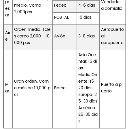
pr
Vendedor
medio. Como 1 -
Fedex
4-6 días
es
a domicilio
2,000pcs
ar
POSTAL
10 días
Orden medio. Tale
Aeropuerto
Air
s como 2,000 - 10,
Avión
3-8 días
al
e
000 pcs
aeropuerto
Asia Orie
ntal: 15 dí
as
Medio Ori
Gran orden. Com
ente: 15-
M
Puerto a p
o más de 10,000 p
Barco
20 días
ar
uerto
cs
Europa: 2
5-30 días
América:
25-35 día
s