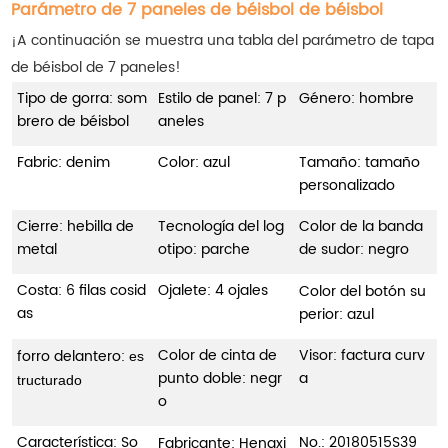
Parámetro de 7 paneles de béisbol de béisbol
¡A continuación se muestra una tabla del parámetro de tapa
de béisbol de 7 paneles!
Tipo de gorra: som
Estilo de panel: 7 p
Género: hombre
brero de béisbol
aneles
Fabric: denim
Color: azul
Tamaño: tamaño
personalizado
Cierre: hebilla de
Tecnología del log
Color de la banda
metal
otipo: parche
de sudor: negro
Costa: 6 filas cosid
Ojalete: 4 ojales
Color del botón su
as
perior: azul
Color de cinta de
Visor: factura curv
forro delantero:
es
punto doble: negr
a
tructurado
o
Característica: So
No.:
20180515S39
Fabricante: Hengxi