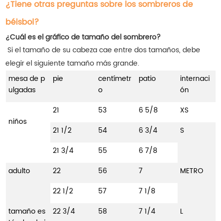
¿Tiene otras preguntas sobre los sombreros de
béisbol?
¿Cuál es el gráfico de tamaño del sombrero?
Si el tamaño de su cabeza cae entre dos tamaños, debe
elegir el siguiente tamaño más grande.
mesa de p
pie
centímetr
patio
internaci
ulgadas
o
ón
21
53
6 5/8
XS
niños
21 1/2
54
6 3/4
S
21 3/4
55
6 7/8
adulto
22
56
7
METRO
22 1/2
57
7 1/8
tamaño es
22 3/4
58
7 1/4
L