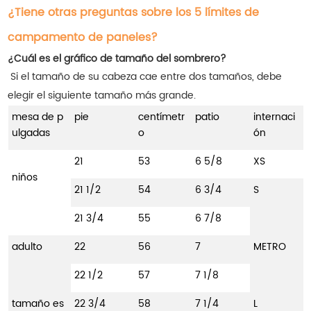
¿Tiene otras preguntas sobre los 5 límites de
campamento de paneles?
¿Cuál es el gráfico de tamaño del sombrero?
Si el tamaño de su cabeza cae entre dos tamaños, debe
elegir el siguiente tamaño más grande.
mesa de p
pie
centímetr
patio
internaci
ulgadas
o
ón
21
53
6 5/8
XS
niños
21 1/2
54
6 3/4
S
21 3/4
55
6 7/8
adulto
22
56
7
METRO
22 1/2
57
7 1/8
tamaño es
22 3/4
58
7 1/4
L