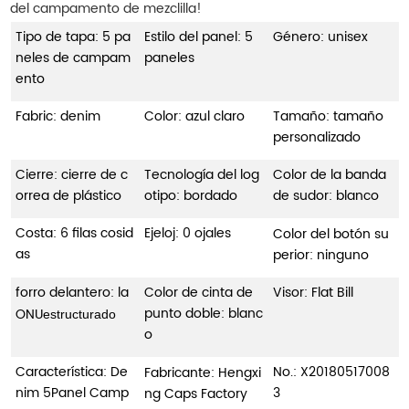
del campamento de mezclilla!
Tipo de tapa: 5 pa
Estilo del panel: 5
Género: unisex
neles de campam
paneles
ento
Fabric: denim
Color: azul claro
Tamaño: tamaño
personalizado
Cierre: cierre de c
Tecnología del log
Color de la banda
orrea de plástico
otipo: bordado
de sudor: blanco
Costa: 6 filas cosid
Ejeloj: 0 ojales
Color del botón su
as
perior: ninguno
forro delantero: la
Color de cinta de
Visor: Flat Bill
punto doble: blanc
ONU
estructurado
o
Característica: De
No.:
X20180517008
Fabricante: Hengxi
nim 5Panel Camp
3
ng Caps Factory