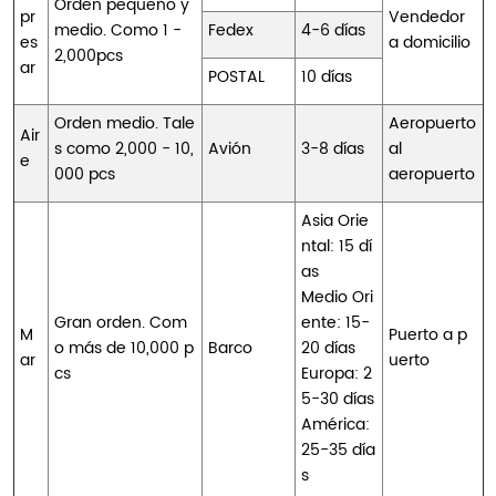
Orden pequeño y
pr
Vendedor
medio. Como 1 -
Fedex
4-6 días
es
a domicilio
2,000pcs
ar
POSTAL
10 días
Orden medio. Tale
Aeropuerto
Air
s como 2,000 - 10,
Avión
3-8 días
al
e
000 pcs
aeropuerto
Asia Orie
ntal: 15 dí
as
Medio Ori
Gran orden. Com
ente: 15-
M
Puerto a p
o más de 10,000 p
Barco
20 días
ar
uerto
cs
Europa: 2
5-30 días
América:
25-35 día
s