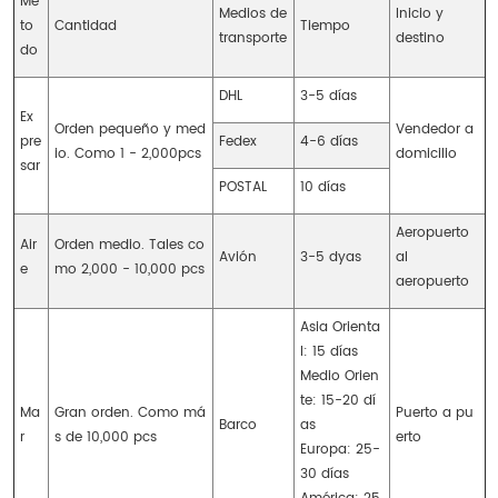
Mé
Medios de
Inicio y
to
Cantidad
Tiempo
transporte
destino
do
DHL
3-5 días
Ex
Orden pequeño y med
Vendedor a
pre
Fedex
4-6 días
io. Como 1 - 2,000pcs
domicilio
sar
POSTAL
10 días
Aeropuerto
Air
Orden medio. Tales co
Avión
3-5 dyas
al
e
mo 2,000 - 10,000 pcs
aeropuerto
Asia Orienta
l: 15 días
Medio Orien
te: 15-20 dí
Ma
Gran orden. Como má
Puerto a pu
Barco
as
r
s de 10,000 pcs
erto
Europa: 25-
30 días