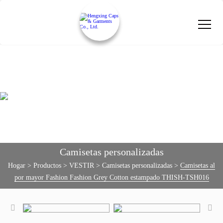
Camisetas personalizadas
Hogar
>
Productos
>
VESTIR
>
Camisetas personalizadas
>
Camisetas al
por mayor Fashion Fashion Grey Cotton estampado THISH-TSH016