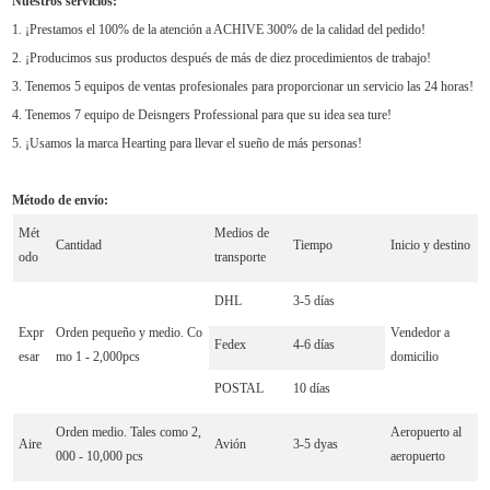
Nuestros servicios:
1. ¡Prestamos el 100% de la atención a ACHIVE 300% de la calidad del pedido!
2. ¡Producimos sus productos después de más de diez procedimientos de trabajo!
3. Tenemos 5 equipos de ventas profesionales para proporcionar un servicio las 24 horas!
4. Tenemos 7 equipo de Deisngers Professional para que su idea sea ture!
5. ¡Usamos la marca Hearting para llevar el sueño de más personas!
Método de envío:
Mét
Medios de
Cantidad
Tiempo
Inicio y destino
odo
transporte
DHL
3-5 días
Expr
Orden pequeño y medio. Co
Vendedor a
Fedex
4-6 días
esar
mo 1 - 2,000pcs
domicilio
POSTAL
10 días
Orden medio. Tales como 2,
Aeropuerto al
Aire
Avión
3-5 dyas
000 - 10,000 pcs
aeropuerto