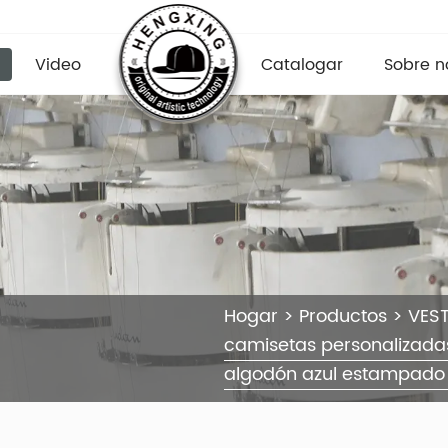
Video
Catalogar
Sobre n
Hogar
>
Productos
>
VEST
camisetas personalizad
algodón azul estampado 