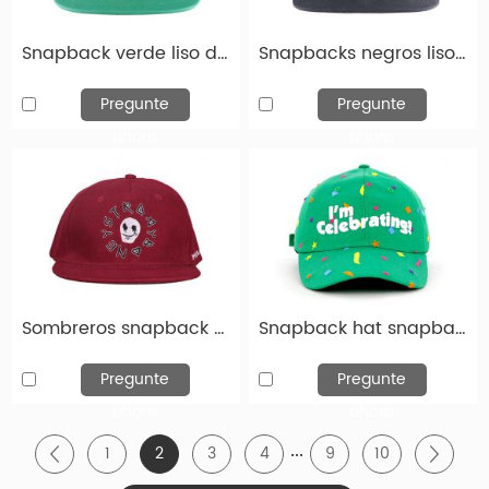
Snapback verde liso de 6 paneles con logotipo bordado blanco
Snapbacks negros lisos 5 panel de panel con logotipo bordado negro
Pregunte
Pregunte
ahora
ahora
Diseña tu sombrero favorito
Si necesita sombreros Snapback de alta calidad en
Sombreros snapback de gran tamaño 7 3/4 xxl sombrero para la cabeza grande
Snapback hat snapback snapcack verde personalizado con borde curvo
línea, ha venido al lugar correcto. Hengxing Caps
Factory (hx-caps.com) le ofrece la oportunidad de
Pregunte
Pregunte
diseñar su propio sombrero. Puede elegir entre
ahora
ahora
varios sombreros diferentes, que difieren tanto en el
...
1
2
3
4
9
10
tipo de modelo como en color. El logotipo o diseño