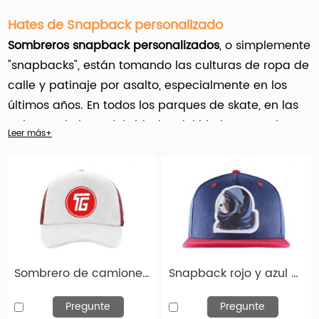
Hates de Snapback personalizado
Sombreros snapback personalizados
, o simplemente
"snapbacks", están tomando las culturas de ropa de
calle y patinaje por asalto, especialmente en los
últimos años. En todos los parques de skate, en las
cabezas de las celebridades del hip hop, y en las
Leer más+
mecanes urbanas verás snapbacks personalizados
del equipo deportivo de la NFL, NHL, NBA, New Era,
New, Old and Vintage Snapbacks, y muchos otros
ropa de cabeza personalizada
estilos.
Hengxing Caps Factory (HX-Caps.com) ofrece un
servicio personalizado de Snapback Hats para
Sombrero de camionero de gamuza snapback rojo y blanco
Snapback rojo y azul con Red Bill
empresas, planificadores de eventos, escuelas y
universidades, organizaciones sin fines de lucro,
Pregunte
Pregunte