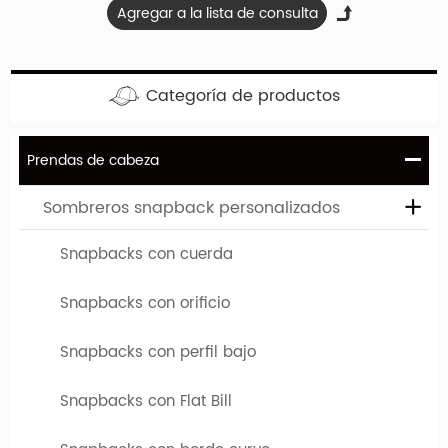
de su empresa se puede imprimir o bordar en estos
límites personalizados.
Personaliza tu snapback
ahora
!
Categoría de productos
Prendas de cabeza
Sombreros snapback personalizados
Snapbacks con cuerda
Ventaja y servicio de la empresa
Snapbacks con orificio
1. Mínimos de la industria-bajo:
La cantidad mínima
Snapbacks con perfil bajo
del pedido es 50-100, algunas categorías son 500
Snapbacks con Flat Bill
2. Servicios de personalización a medida:
Desde la