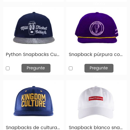
minoristas, influencers y Kol en Socail Media. Ya sea
ahora
ahora
para fines promocionales, uniformes de empleados,
regalos, eventos corporativos, equipos deportivos o
revender, nuestros sombreros snapback
personalizados están diseñados para satisfacer sus
necesidades. Solo háganos saber el estilo, la tela, el
diseño y el tamaño que desee, y nos encargaremos
Python Snapbacks Custom Snake Skin Hats Correa de cuero Snapback
Snapback púrpura con cuerda
del resto. Para cada cliente, brindamos un servicio
confiable, SnapBacks impresos personalizados y
Pregunte
Pregunte
entrega a tiempo a tiempo.
ahora
ahora
Una amplia variedad de opciones personalizadas
de sombreros Snapback está disponible para usted,
como poliéster/algodón, nylon y 100% acrílico.
También puede elegir entre bordados, simples y
apliques. Así como de personaje, rayado e imagen.
Snapbacks de cultura pop Cap bordado personalizado
Snapback blanco snapback de 6 paneles de algodón sargento de papá para la venta