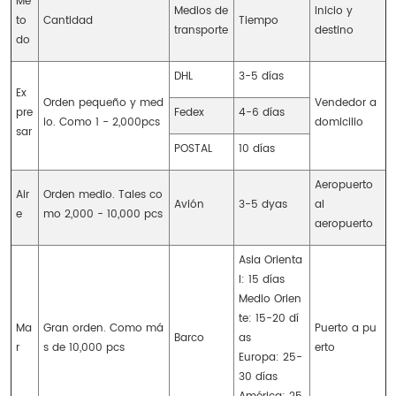
Mé
Medios de
Inicio y
to
Cantidad
Tiempo
transporte
destino
do
DHL
3-5 días
Ex
Orden pequeño y med
Vendedor a
pre
Fedex
4-6 días
io. Como 1 - 2,000pcs
domicilio
sar
POSTAL
10 días
Aeropuerto
Air
Orden medio. Tales co
Avión
3-5 dyas
al
e
mo 2,000 - 10,000 pcs
aeropuerto
Asia Orienta
l: 15 días
Medio Orien
te: 15-20 dí
Ma
Gran orden. Como má
Puerto a pu
Barco
as
r
s de 10,000 pcs
erto
Europa: 25-
30 días