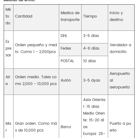
Método de envío:
Mé
Medios de
Inicio y
to
Cantidad
Tiempo
transporte
destino
do
DHL
3-5 días
Ex
Orden pequeño y med
Vendedor a
pre
Fedex
4-6 días
io. Como 1 - 2,000pcs
domicilio
sar
POSTAL
10 días
Aeropuerto
Air
Orden medio. Tales co
Avión
3-5 dyas
al
e
mo 2,000 - 10,000 pcs
aeropuerto
Asia Orienta
l: 15 días
Medio Orien
te: 15-20 dí
Ma
Gran orden. Como má
Puerto a pu
Barco
as
r
s de 10,000 pcs
erto
Europa: 25-