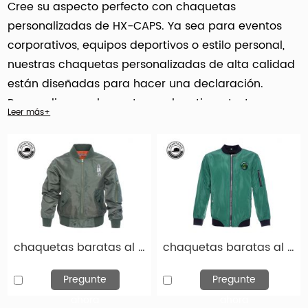
Cree su aspecto perfecto con chaquetas
personalizadas de HX-CAPS. Ya sea para eventos
corporativos, equipos deportivos o estilo personal,
nuestras chaquetas personalizadas de alta calidad
están diseñadas para hacer una declaración.
Personalice su chaqueta con logotipos, texto o
Leer más+
obras de arte únicas para reflejar su marca o
personalidad. No olvides completar tu atuendo con
nuestro elegante
ropa de cabeza personalizada
Opciones: perfecta para agregar un toque final a su
aspecto. Con nuestra plataforma de
personalización fácil de usar, diseñar el combo ideal
de chaqueta y sombreros nunca ha sido más fácil.
chaquetas baratas al por mayor chaqueta marrón clara-jck005
chaquetas baratas al por mayor chaqueta verde personalizada-jck004
¡Visite y comience a personalizar su chaqueta y
sombreros hoy!
Pregunte
Pregunte
ahora
ahora