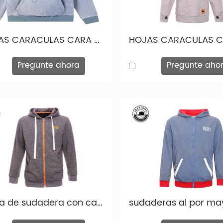
HOJAS CARACULAS CARA CARA CARACULAS MAYORES DE MUJER DE MUJERES GRIAS DE Mujeres grises HD010
Pregunte ahora
Pregunte aho
Moda de sudadera con capucha barata al por mayor Hoody Holy-HD008