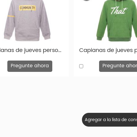
Capianas de jueves personalizadas Fashion Fashion Grey Print Hoody-HD002
Pregunte ahora
Pregunte aho