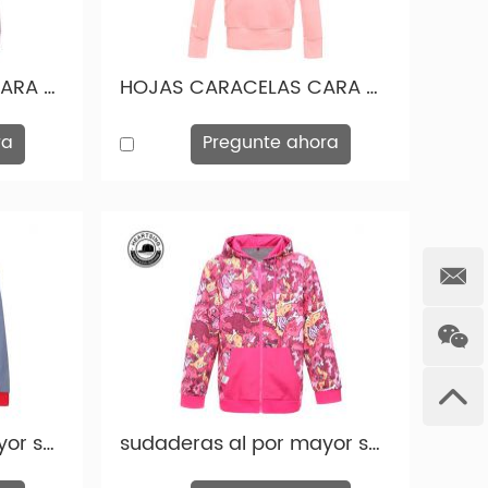
HOJAS CARACULAS CARA CARA CARACULAS MAYORES DE MUJER DE MUJERES GRIAS DE Mujeres grises HD010
HOJAS CARACELAS CARA CARACULAS MAYORES CARACULAS Mujeres de hábiles de impresión rosa de la altura HD009
ra
Pregunte ahora
sudaderas al por mayor sudadera con capucha a la altura de la moda de la luz azul llave-hd007
sudaderas al por mayor sudadera con capucha barata animal estampado rojo con capucha hd006