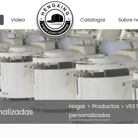
Video
Catalogar
Sobre n
Hogar
>
Productos
>
VEST
nalizadas
personalizadas