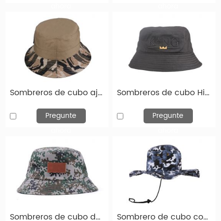
para empresas, planificadores de eventos, escuelas
ahora
ahora
y universidades, organizaciones sin fines de lucro,
minoristas, influencers & Kol en Socail Media. Ya sea
para fines promocionales, uniformes de empleados,
regalos, eventos corporativos, equipos deportivos o
revender, nuestros sombreros de cubo
personalizados están diseñados para satisfacer sus
Sombreros de cubo ajustados sombrero de cubo de algodón con borde de camuflaje (tamaño grande personalizado)
Sombreros de cubo Hip Hop Black Old Style Bucket Gat con logotipo de rey bordado
necesidades. Solo háganos saber el estilo, la tela, el
diseño y el tamaño de su
ropa de cabeza
Pregunte
Pregunte
personalizada
, y nos encargaremos del resto. Para
ahora
ahora
cada cliente, brindamos un servicio confiable,
sombreros de cubos impresos personalizados y
entrega a tiempo a tiempo.
Hay una amplia variedad de opciones de
sombreros de cubo personalizados, como
Sombreros de cubo del ejército Custom Ej.
Sombrero de cubo con Snaps CAMO CAMO CUBO SOL SIL CON BARSO AMPLEZO