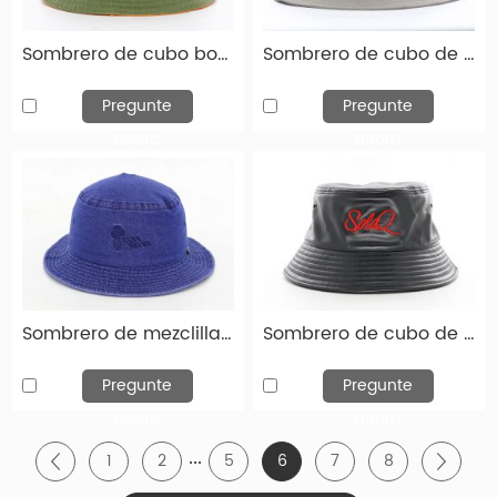
Sombrero de cubo bordado de algodón verde sombrero de cubo bordado personalizado
Sombrero de cubo de poliéster caqui sombrero de cubo liso personalizado con cuerda para al por mayor
Pregunte
Pregunte
ahora
ahora
Diseñe sus sombreros de cubo personalizados
Sombrero de mezclilla de mezclilla de mezclilla azul personalizado para hombre para hombres
Sombrero de cubo de cuero negro personalizado para hombres sombreros de cubo de cuero para al por mayor
favoritos
Si necesita sombrero de cubo de logotipo
Pregunte
Pregunte
personalizado de alta calidad, ha venido al lugar
ahora
ahora
correcto. Hengxing Caps Factory (hx-caps.com) le
...
ofrece la oportunidad de diseñar su propio
1
2
5
6
7
8
sombrero. Puede elegir entre varios sombreros