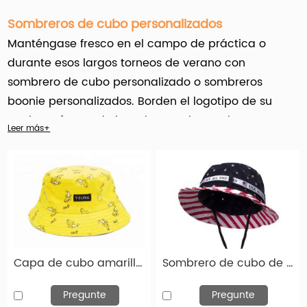
Sombreros de cubo personalizados
Manténgase fresco en el campo de práctica o
durante esos largos torneos de verano con
sombrero de cubo personalizado o sombreros
boonie personalizados. Borden el logotipo de su
equipo, número de jugador, nombre en la parte
Leer más+
delantera, posterior o lateral. No solo estos
encuentran piezas de sombreros lo suficientemente
cómodas como para usar todo el día en el verano,
sino que constituyen una de las mejores piezas de
ropa posibles a las que podría esperar agregar su
logotipo personalizado.
Capa de cubo amarillo de algodón amarillo personalizado con sombrero de banana con un parche
Sombrero de cubo de bandera americana con cadena Custom USA Boonie Bucket Hat
Hengxing Caps Factory (
hx-caps.com
) ofrece
servicio personalizado para sombreros de cubos
Pregunte
Pregunte