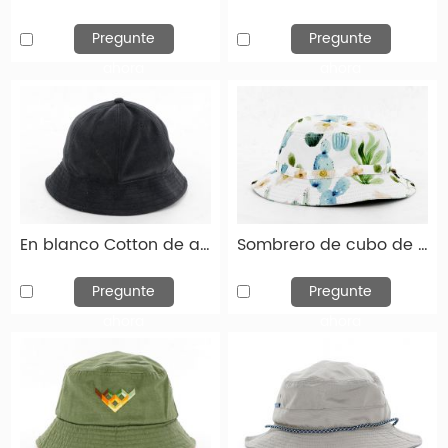
poliéster/algodón, 100% poliéster y 100% algodón.
También puede elegir entre bordado, impreso y
Pregunte
Pregunte
simple. Así como de rayado, carácter e imagen. Y si
ahora
ahora
el sombrero de cubo personalizado es unisex o
femenino.
Los sombreros de cubos bordados personalizados
son más populares en América del Norte, Europa
occidental y Europa del Este.
En blanco Cotton de algodón de 6 paneles Sombrero de cubo en blanco personalizado
Sombrero de cubo de estampado de algodón de algodón para mujeres sombrero de cubo impreso personalizado
Personalizado varios del patrón de sombreros
Pregunte
Pregunte
de cubos
ahora
ahora
Estos a continuación son los tipos del patrón de
sombreros de cubo que puede cambiar.