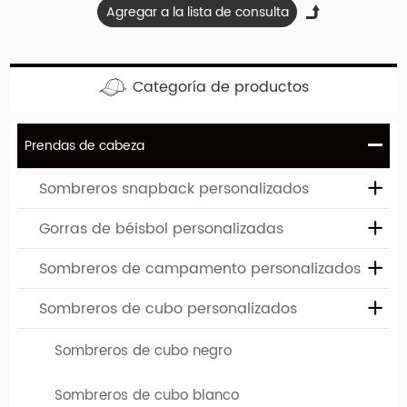
diferentes, que difieren tanto en el tipo de modelo
como en color. El logotipo o diseño de su empresa
se puede imprimir o bordarse en estos sombreros
Categoría de productos
de cubo personalizables. Justo
Contáctenos
¡Para
diseñar tu propio sombrero de cubo!
Prendas de cabeza
Sombreros snapback personalizados
Gorras de béisbol personalizadas
Sombreros de campamento personalizados
Ventaja y servicio de la empresa
Sombreros de cubo personalizados
Sombreros de cubo negro
1. Mínimos de la industria-bajo:
La cantidad mínima
del pedido es 50-100, algunas categorías son 500
Sombreros de cubo blanco