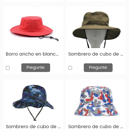
para empresas, planificadores de eventos, escuelas
ahora
ahora
y universidades, organizaciones sin fines de lucro,
minoristas, influencers & Kol en Socail Media. Ya sea
para fines promocionales, uniformes de empleados,
regalos, eventos corporativos, equipos deportivos o
revender, nuestros sombreros de cubo
personalizados están diseñados para satisfacer sus
Borro ancho en blanco Bollet Red Bucket con cuerda para hombres o mujeres
Sombrero de cubo de lona verde del ejército con sombrero de pesca de lona en blanco para hombres o mujeres
necesidades. Solo háganos saber el estilo, la tela, el
diseño y el tamaño de su
ropa de cabeza
Pregunte
Pregunte
personalizada
, y nos encargaremos del resto. Para
ahora
ahora
cada cliente, brindamos un servicio confiable,
sombreros de cubos impresos personalizados y
entrega a tiempo a tiempo.
Hay una amplia variedad de opciones de
sombreros de cubo personalizados, como
Sombrero de cubo de camuflaje azul con cuerda en blanco snap anchos boonie boonie sombrero
Sombrero de cubo de camuflaje rojo blanco y azul camuflaje digital corta boonie sombrero