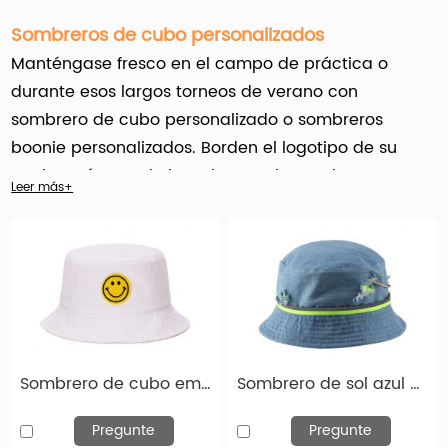
Sombreros de cubo personalizados
Manténgase fresco en el campo de práctica o
durante esos largos torneos de verano con
sombrero de cubo personalizado o sombreros
boonie personalizados. Borden el logotipo de su
equipo, número de jugador, nombre en la parte
Leer más+
delantera, posterior o lateral. No solo estos
encuentran piezas de sombreros lo suficientemente
cómodas como para usar todo el día en el verano,
sino que constituyen una de las mejores piezas de
ropa posibles a las que podría esperar agregar su
logotipo personalizado.
Sombrero de cubo emoji de sonrisa blanca sombrero de cubo de algodón barato a la venta
Sombrero de sol azul de mezclilla azul con un sombrero de cubo de mezclilla lavado en cadena para mujeres
Hengxing Caps Factory (
hx-caps.com
) ofrece
servicio personalizado para sombreros de cubos
Pregunte
Pregunte