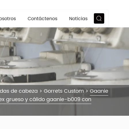
osotros
Contáctenos
Noticias
ndas de cabeza
>
Gorrets Custom
>
Gaanie
ex grueso y cálido gaanie-b009 con