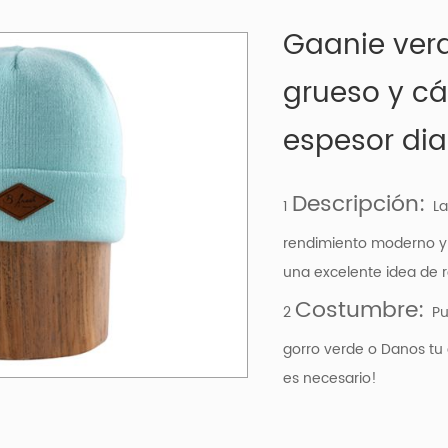
Gaanie verd
grueso y c
espesor dia
Descripción:
1
La
rendimiento moderno y l
una excelente idea de r
Costumbre:
2
Pu
gorro verde o Danos tu
es necesario!