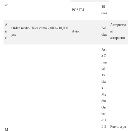
ar
10
POSTAL
días
A
Aeropuerto
Orden medio. Tales como 2,000 - 10,000
3-8
ir
Avión
al
pcs
días
e
aeropuerto
Asi
a O
rien
tal:
15
día
s
Me
dio
Ori
ent
e: 1
5-2
Puerto a pu
M