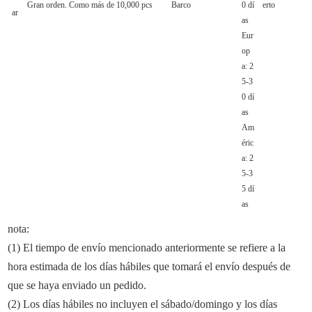
Gran orden. Como más de 10,000 pcs
Barco
0 dí
erto
ar
as
Eur
op
a: 2
5-3
0 dí
as
Am
éric
a: 2
5-3
5 dí
as
nota:
(1) El tiempo de envío mencionado anteriormente se refiere a la
hora estimada de los días hábiles que tomará el envío después de
que se haya enviado un pedido.
(2) Los días hábiles no incluyen el sábado/domingo y los días