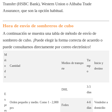
Transfer (HSBC Bank), Western Union o Alibaba Trade
Assurance, que son la opción habitual.
Hora de envío de sombreros de cubo
A continuación se muestra una tabla de método de envío de
sombrero de cubo. ¡Puede elegir la forma correcta de acuerdo o
puede consultarnos directamente por correo electrónico!
M
ét
Tie
Medios de transpo
Inicio y
o
Cantidad
mp
rte
destino
d
o
o
3-5
DHL
días
E
x
Orden pequeño y medio. Como 1 - 2,000
4-6
Vendedor a
pr
Fedex
pcs
días
domicilio
es