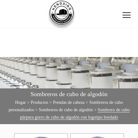
Sombreros de cubo de algodón
Hogar
>
Productos
>
Prendas de cabeza
>
Sombreros de cubo
personalizados
>
Sombreros de cubo de algodón
>
Sombrero de cubo
púrpura gorro de cubo de algodón con logotipo bordado