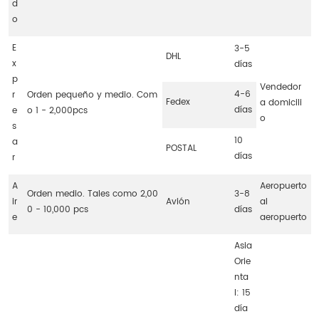
d
o
E
3-5
DHL
x
días
p
Vendedor
4-6
r
Orden pequeño y medio. Com
Fedex
a domicili
días
e
o 1 - 2,000pcs
o
s
10
a
POSTAL
días
r
A
Aeropuerto
Orden medio. Tales como 2,00
3-8
ir
Avión
al
0 - 10,000 pcs
días
e
aeropuerto
Asia
Orie
nta
l: 15
día