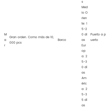
s
Med
io O
rien
te: 1
5-2
M
0 dí
Puerto a p
Gran orden. Como más de 10,
a
Barco
as
uerto
000 pcs
r
Eur
op
a: 2
5-3
0 dí
as
Am
éric
a: 2
5-3
5 dí
as