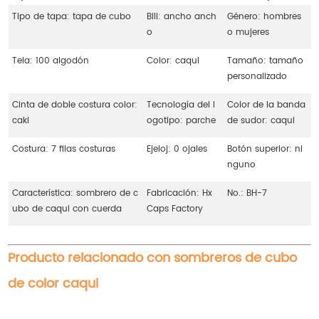
Tipo de tapa: tapa de cubo
Bill: ancho anch
Género: hombres
o
o mujeres
Tela: 100 algodón
Color: caqui
Tamaño: tamaño
personalizado
Cinta de doble costura color:
Tecnología del l
Color de la banda
caki
ogotipo: parche
de sudor: caqui
Costura: 7 filas costuras
Ejeloj: 0 ojales
Botón superior: ni
nguno
Característica: sombrero de c
Fabricación: Hx
No.: BH-7
ubo de caqui con cuerda
Caps Factory
Producto relacionado con sombreros de cubo
de color caqui