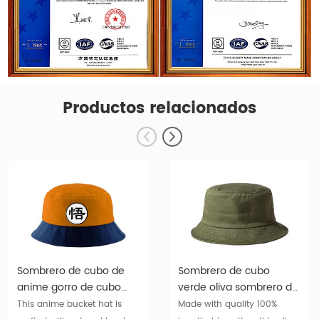
Productos relacionados
Sombrero de cubo de
Sombrero de cubo
anime gorro de cubo
verde oliva sombrero de
animado japonés
cubo de algodón en
This anime bucket hat is
Made with quality 100%