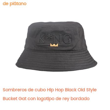
de plátano
Sombreros de cubo Hip Hop Black Old Style
Bucket Gat con logotipo de rey bordado