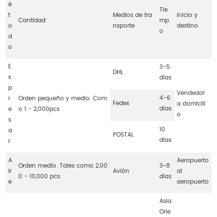
é
Tie
t
Medios de tra
Inicio y
Cantidad
mp
o
nsporte
destino
o
d
o
E
3-5
DHL
x
días
p
Vendedor
4-6
r
Orden pequeño y medio. Com
Fedex
a domicili
días
e
o 1 - 2,000pcs
o
s
10
a
POSTAL
días
r
A
Aeropuerto
Orden medio. Tales como 2,00
3-8
ir
Avión
al
0 - 10,000 pcs
días
e
aeropuerto
Asia
Orie