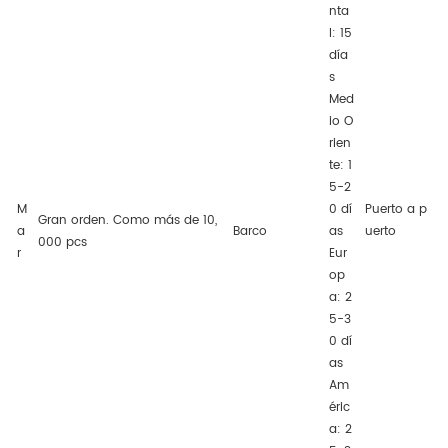
nta
l: 15
día
s
Med
io O
rien
te: 1
5-2
M
0 dí
Puerto a p
Gran orden. Como más de 10,
a
Barco
as
uerto
000 pcs
r
Eur
op
a: 2
5-3
0 dí
as
Am
éric
a: 2