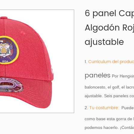
6 panel Ca
Algodón Roj
ajustable
1.
Currículum del produc
paneles
Por Hengxing
baloncesto, el golf, el la
ajustable. Seis paneles co
Tu costumbre:
2.
Puede
como base
esta gorra de 
podemos hacerlo. ¡Contác