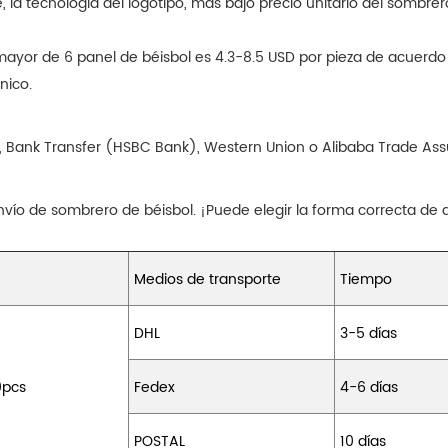
la tecnología del logotipo, más bajo precio unitario del sombrero.
 mayor de 6 panel de béisbol es 4.3-8.5 USD por pieza de acuerd
nico.
, Bank Transfer (HSBC Bank), Western Union o Alibaba Trade Assu
vío de sombrero de béisbol. ¡Puede elegir la forma correcta de
Medios de transporte
Tiempo
DHL
3-5 días
0pcs
Fedex
4-6 días
POSTAL
10 días