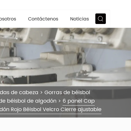
osotros
Contáctenos
Noticias
ndas de cabeza
>
Gorras de béisbol
de béisbol de algodón
>
6 panel Cap
ón Rojo Béisbol Velcro Cierre ajustable