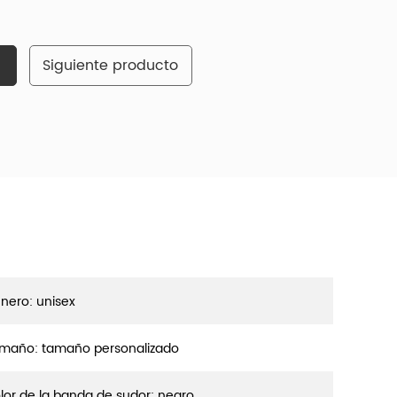
Siguiente producto
nero: unisex
maño: tamaño personalizado
lor de la banda de sudor: negro