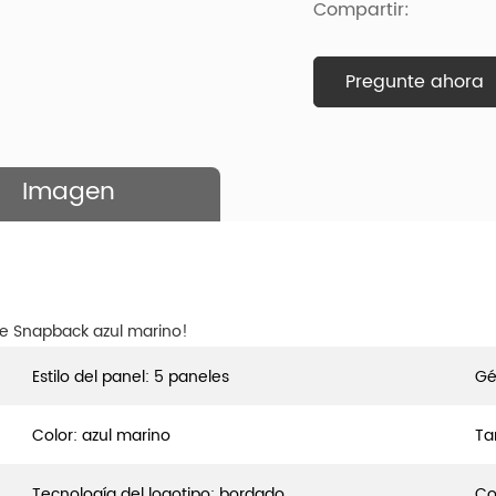
Compartir:
Pregunte ahora
Imagen
de Snapback azul marino!
Estilo del panel: 5 paneles
Gé
Color: azul marino
Ta
Tecnología del logotipo: bordado
Co