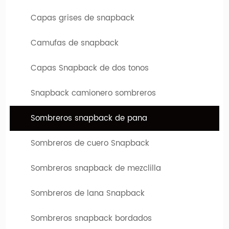
su propio sombrero. Puede elegir entre varios sombreros
diferentes, que difieren tanto en el tipo de modelo como en
Capas grises de snapback
color. El logotipo o diseño de su empresa se puede imprimir o
Camufas de snapback
bordar en estos límites personalizados.
Capas Snapback de dos tonos
Snapback camionero sombreros
Sombreros snapback de pana
Sombreros de cuero Snapback
Sombreros snapback de mezclilla
Ventaja y servicio de la empresa
Sombreros de lana Snapback
1. Mínimos de la industria-bajo:
La cantidad mínima del
Sombreros snapback bordados
pedido es 50-100, algunas categorías son 500