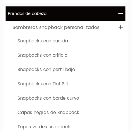
Prendas de cabeza
Sombreros snapback personalizados
Snapbacks con cuerda
Snapbacks con orificio
Snapbacks con perfil bajo
Snapbacks con Flat Bill
Snapbacks con borde curvo
Diseña tu sombrero favorito
Si necesita sombreros de pana personalizado al por mayor
Capas negras de Snapback
de alta calidad, ha venido al lugar correcto. Hengxing Caps
Factory (hx-caps.com) le ofrece la oportunidad de diseñar
Tapas verdes snapback