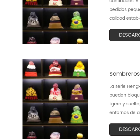
cantidades. 5 
pedidos peque
calidad establ
DESCAR
Sombreros
La serie Heng
pueden bloque
ligera y suelt
entornos de a
DESCAR