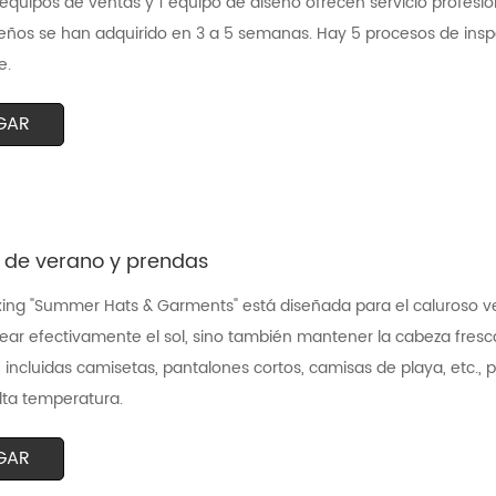
equipos de ventas y 1 equipo de diseño ofrecen servicio profesion
ños se han adquirido en 3 a 5 semanas. Hay 5 procesos de inspe
e.
GAR
 de verano y prendas
xing "Summer Hats & Garments" está diseñada para el caluroso ver
ar efectivamente el sol, sino también mantener la cabeza fresc
a, incluidas camisetas, pantalones cortos, camisas de playa, etc., 
lta temperatura.
GAR