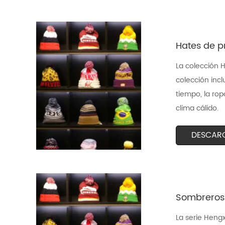
Hates de p
La colección H
colección inc
tiempo, la rop
clima cálido.
DESCAR
Sombreros 
La serie Heng