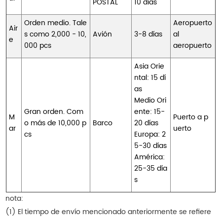
POSTAL
10 días
Orden medio. Tale
Aeropuerto
Air
s como 2,000 - 10,
Avión
3-8 días
al
e
000 pcs
aeropuerto
Asia Orie
ntal: 15 dí
as
Medio Ori
Gran orden. Com
ente: 15-
M
Puerto a p
o más de 10,000 p
Barco
20 días
ar
uerto
cs
Europa: 2
5-30 días
América:
25-35 día
s
nota:
(1) El tiempo de envío mencionado anteriormente se refiere