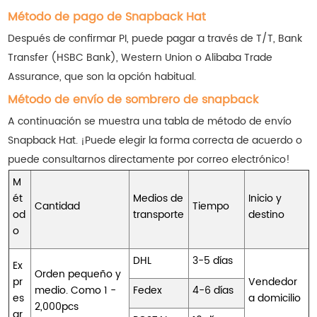
Método de pago de Snapback Hat
Después de confirmar PI, puede pagar a través de T/T, Bank
Transfer (HSBC Bank), Western Union o Alibaba Trade
Assurance, que son la opción habitual.
Método de envío de sombrero de snapback
A continuación se muestra una tabla de método de envío
Snapback Hat. ¡Puede elegir la forma correcta de acuerdo o
puede consultarnos directamente por correo electrónico!
M
ét
Medios de
Inicio y
Cantidad
Tiempo
od
transporte
destino
o
DHL
3-5 días
Ex
Orden pequeño y
pr
Vendedor
medio. Como 1 -
Fedex
4-6 días
es
a domicilio
2,000pcs
ar