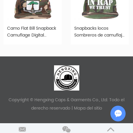
Camo Flat Bill Snapback
Snapbacks locos
Camuflage Digital
Sombreros de camuflaje
Camuflage
de moda personalizados
Copyright © Hengxing Caps & Garments Co., Ltd. Todo el
derecho reservado |
Mapa del sitio
Chat w