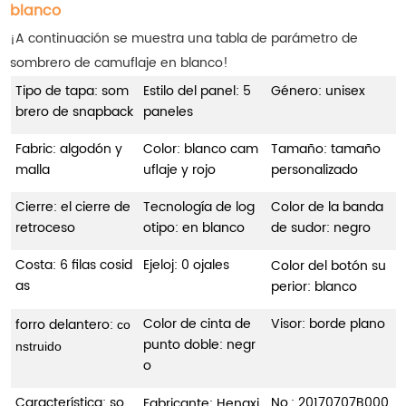
blanco
¡A continuación se muestra una tabla de parámetro de
sombrero de camuflaje en blanco!
Tipo de tapa: som
Estilo del panel: 5
Género: unisex
brero de snapback
paneles
Fabric: algodón y
Color: blanco
cam
Tamaño: tamaño
malla
uflaje y rojo
personalizado
Cierre: el cierre de
Tecnología de log
Color de la banda
retroceso
otipo: en blanco
de sudor: negro
Costa: 6 filas cosid
Ejeloj: 0 ojales
Color del botón su
as
perior: blanco
Color de cinta de
Visor: borde plano
forro delantero:
co
punto doble: negr
nstruido
o
Característica: so
No.:
20170707B000
Fabricante: Hengxi