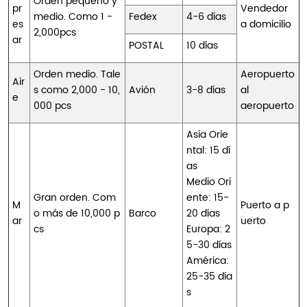
Orden pequeño y
pr
Vendedor
medio. Como 1 -
Fedex
4-6 días
es
a domicilio
2,000pcs
ar
POSTAL
10 días
Orden medio. Tale
Aeropuerto
Air
s como 2,000 - 10,
Avión
3-8 días
al
e
000 pcs
aeropuerto
Asia Orie
ntal: 15 dí
as
Medio Ori
Gran orden. Com
ente: 15-
M
Puerto a p
o más de 10,000 p
Barco
20 días
ar
uerto
cs
Europa: 2
5-30 días
América:
25-35 día
s