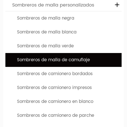
Sombreros de malla personalizados
Sombreros de malla negra
Sombreros de malla blanca
Sombreros de malla verde
Sombreros de malla de camuflaje
Sombreros de camionero bordados
Diseña tu propio sombrero de camuflaje
Si necesita sombreros personalizados de alta calidad, ha
Sombreros de camionero impresos
venido al lugar correcto. Hengxing Caps Factory (hx-
caps.com) le ofrece la oportunidad de diseñar su propio
Sombreros de camionero en blanco
sombrero. Puede elegir entre varios sombreros diferentes,
Sombreros de camionero de parche
que difieren tanto en el tipo de modelo como en color. El
logotipo o diseño de su empresa se puede imprimir o bordar