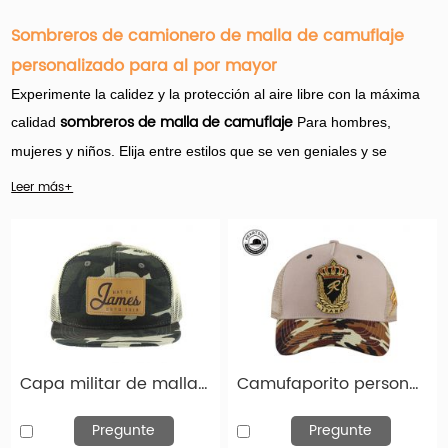
Sombreros de camionero de malla de camuflaje
personalizado para al por mayor
Experimente la calidez y la protección al aire libre con la máxima
sombreros de malla de camuflaje
calidad
Para hombres,
mujeres y niños. Elija entre estilos que se ven geniales y se
sienten geniales dentro y fuera del bosque. Explore la amplia
Leer más+
gama de sombreros y gorras de camionero de malla de caza de
camuflaje.
Hengxing Caps Factory (hx-caps.com) ofrece muchos productos
de sombreros de camionero de malla de camuflaje personalizados
para mayoristas. Y es importante que el nombre del juego aquí
sea la personalización.
Capa militar de malla con borde de cuero y logotipo de parche de cuero
Camufaporito personalizado Camete camionero Camufas Camuflaje Bill Curred Mesh Hombo
Pregunte
Pregunte
Hay una amplia variedad de opciones personalizadas de