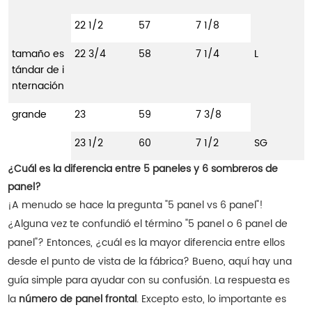
22 1/2
57
7 1/8
tamaño es
22 3/4
58
7 1/4
L
tándar de i
nternación
grande
23
59
7 3/8
23 1/2
60
7 1/2
SG
¿Cuál es la diferencia entre 5 paneles y 6 sombreros de
panel?
¡A menudo se hace la pregunta "5 panel vs 6 panel"!
¿Alguna vez te confundió el término "5 panel o 6 panel de
panel"? Entonces, ¿cuál es la mayor diferencia entre ellos
desde el punto de vista de la fábrica? Bueno, aquí hay una
guía simple para ayudar con su confusión. La respuesta es
la
número de panel frontal
. Excepto esto, lo importante es