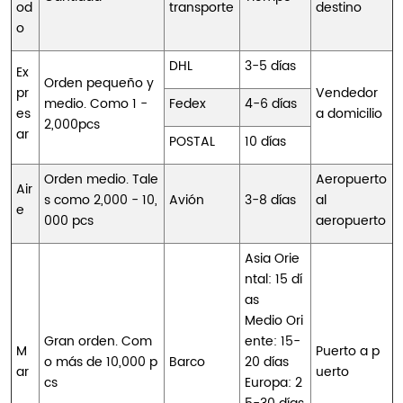
od
transporte
destino
o
DHL
3-5 días
Ex
Orden pequeño y
pr
Vendedor
medio. Como 1 -
Fedex
4-6 días
es
a domicilio
2,000pcs
ar
POSTAL
10 días
Orden medio. Tale
Aeropuerto
Air
s como 2,000 - 10,
Avión
3-8 días
al
e
000 pcs
aeropuerto
Asia Orie
ntal: 15 dí
as
Medio Ori
Gran orden. Com
ente: 15-
M
Puerto a p
o más de 10,000 p
Barco
20 días
ar
uerto
cs
Europa: 2