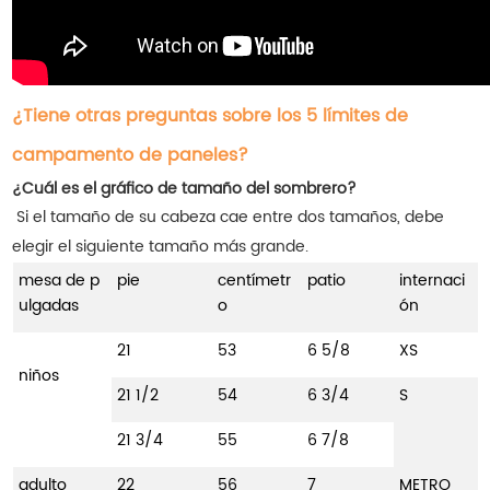
¿Tiene otras preguntas sobre los 5 límites de
campamento de paneles?
¿Cuál es el gráfico de tamaño del sombrero?
Si el tamaño de su cabeza cae entre dos tamaños, debe
elegir el siguiente tamaño más grande.
mesa de p
pie
centímetr
patio
internaci
ulgadas
o
ón
21
53
6 5/8
XS
niños
21 1/2
54
6 3/4
S
21 3/4
55
6 7/8
adulto
22
56
7
METRO