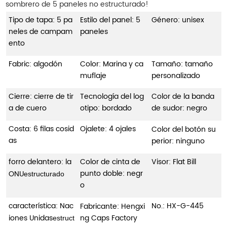
sombrero de 5 paneles no estructurado!
Tipo de tapa: 5 pa
Estilo del panel: 5
Género: unisex
neles de campam
paneles
ento
Fabric: algodón
Color: Marina y ca
Tamaño: tamaño
muflaje
personalizado
Cierre: cierre de tir
Tecnología del log
Color de la banda
a de cuero
otipo: bordado
de sudor: negro
Costa: 6 filas cosid
Ojalete: 4 ojales
Color del botón su
as
perior: ninguno
forro delantero: la
Color de cinta de
Visor: Flat Bill
punto doble: negr
ONU
estructurado
o
característica:
Nac
No.:
HX-G-445
Fabricante: Hengxi
iones Unidas
ng Caps Factory
estruct