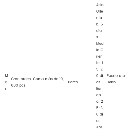
Asia
Orie
nta
l: 15
día
s
Med
io O
rien
te: 1
5-2
M
0 dí
Puerto a p
Gran orden. Como más de 10,
a
Barco
as
uerto
000 pcs
r
Eur
op
a: 2
5-3
0 dí
as
Am