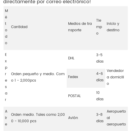
directamente por correo electrónico!
M
é
Tie
t
Medios de tra
Inicio y
Cantidad
mp
o
nsporte
destino
o
d
o
E
3-5
DHL
x
días
p
Vendedor
4-6
r
Orden pequeño y medio. Com
Fedex
a domicili
días
e
o 1 - 2,000pcs
o
s
10
a
POSTAL
días
r
A
Aeropuerto
Orden medio. Tales como 2,00
3-8
ir
Avión
al
0 - 10,000 pcs
días
e
aeropuerto